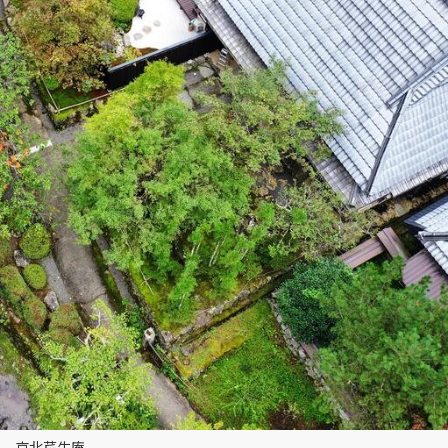
京北芹生庵