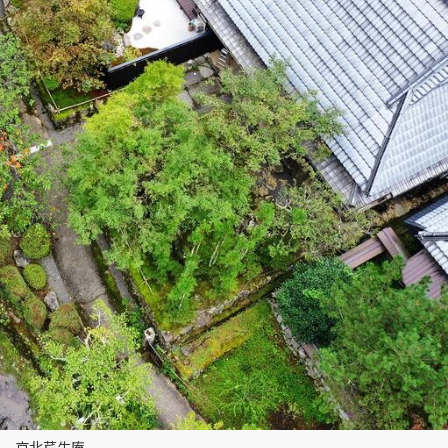
京北芹生庵